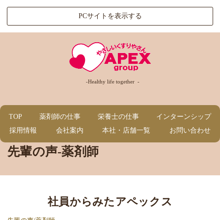
PCサイトを表示する
-
Healthy life together
-
TOP
薬剤師の仕事
栄養士の仕事
インターンシップ
採用情報
会社案内
本社・店舗一覧
お問い合わせ
先輩の声-薬剤師
社員からみたアペックス